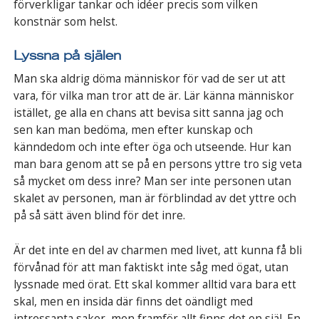
förverkligar tankar och idéer precis som vilken
konstnär som helst.
Lyssna på själen
Man ska aldrig döma människor för vad de ser ut att
vara, för vilka man tror att de är. Lär känna människor
istället, ge alla en chans att bevisa sitt sanna jag och
sen kan man bedöma, men efter kunskap och
känndedom och inte efter öga och utseende. Hur kan
man bara genom att se på en persons yttre tro sig veta
så mycket om dess inre? Man ser inte personen utan
skalet av personen, man är förblindad av det yttre och
på så sätt även blind för det inre.
Är det inte en del av charmen med livet, att kunna få bli
förvånad för att man faktiskt inte såg med ögat, utan
lyssnade med örat. Ett skal kommer alltid vara bara ett
skal, men en insida där finns det oändligt med
intressanta saker, men framför allt finns det en själ. En