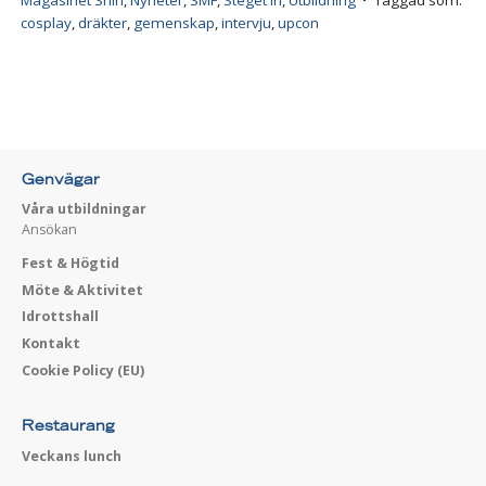
Magasinet Shin
,
Nyheter
,
SMF
,
Steget in
,
Utbildning
Taggad som:
cosplay
,
dräkter
,
gemenskap
,
intervju
,
upcon
Genvägar
Våra utbildningar
Ansökan
Fest & Högtid
Möte & Aktivitet
Idrottshall
Kontakt
Cookie Policy (EU)
Restaurang
Veckans lunch