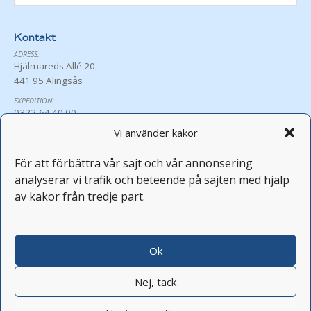
Kontakt
ADRESS:
Hjälmareds Allé 20
441 95 Alingsås
EXPEDITION:
0322-64 40 00
exp@hjalmared.se
Vi använder kakor
ÖPPETTIDER:
Må-Fr 8:30-16:00
För att förbättra vår sajt och vår annonsering
Avvikande öppettider
analyserar vi trafik och beteende på sajten med hjälp
PERSONAL:
av kakor från tredje part.
fornamn.efternamn@hjalmared.se
FEST OCH KONFERENS:
0322-64 40 05
Ok
Nej, tack