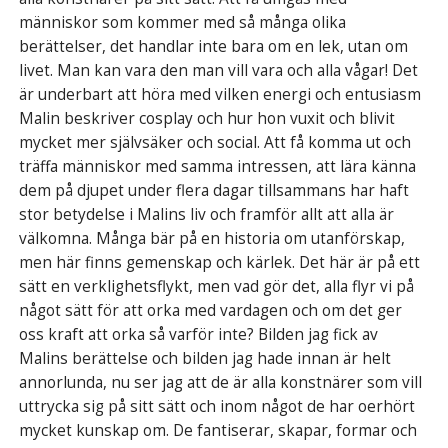
människor som kommer med så många olika
berättelser, det handlar inte bara om en lek, utan om
livet. Man kan vara den man vill vara och alla vågar! Det
är underbart att höra med vilken energi och entusiasm
Malin beskriver cosplay och hur hon vuxit och blivit
mycket mer självsäker och social. Att få komma ut och
träffa människor med samma intressen, att lära känna
dem på djupet under flera dagar tillsammans har haft
stor betydelse i Malins liv och framför allt att alla är
välkomna. Många bär på en historia om utanförskap,
men här finns gemenskap och kärlek. Det här är på ett
sätt en verklighetsflykt, men vad gör det, alla flyr vi på
något sätt för att orka med vardagen och om det ger
oss kraft att orka så varför inte? Bilden jag fick av
Malins berättelse och bilden jag hade innan är helt
annorlunda, nu ser jag att de är alla konstnärer som vill
uttrycka sig på sitt sätt och inom något de har oerhört
mycket kunskap om. De fantiserar, skapar, formar och