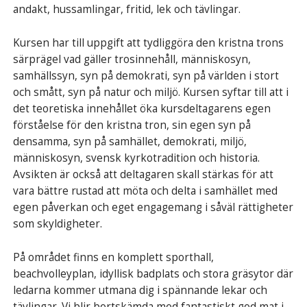
andakt, hussamlingar, fritid, lek och tävlingar.
Kursen har till uppgift att tydliggöra den kristna trons
särprägel vad gäller trosinnehåll, människosyn,
samhällssyn, syn på demokrati, syn på världen i stort
och smått, syn på natur och miljö. Kursen syftar till att i
det teoretiska innehållet öka kursdeltagarens egen
förståelse för den kristna tron, sin egen syn på
densamma, syn på samhället, demokrati, miljö,
människosyn, svensk kyrkotradition och historia.
Avsikten är också att deltagaren skall stärkas för att
vara bättre rustad att möta och delta i samhället med
egen påverkan och eget engagemang i såväl rättigheter
som skyldigheter.
På området finns en komplett sporthall,
beachvolleyplan, idyllisk badplats och stora gräsytor där
ledarna kommer utmana dig i spännande lekar och
tävlingar. Vi blir bortskämda med fantastiskt god mat i