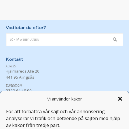
Vad letar du efter?
Kontakt
ADRESS:
Hjälmareds Allé 20
441 95 Alingsås
EXPEDITION:
0322-64 40 00
exp@hjalmared.se
Vi använder kakor
ÖPPETTIDER:
Må-Fr 8:30-16:00
För att förbättra vår sajt och vår annonsering
Avvikande öppettider
analyserar vi trafik och beteende på sajten med hjälp
PERSONAL:
av kakor från tredje part.
fornamn.efternamn@hjalmared.se