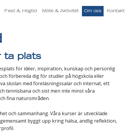
Fest & Högtid
Möte & Aktivitet
Om oss
Kontakt
d
 ta plats
plats för idéer, inspiration, kunskap och personlig
och förbereda dig för studier på högskola eller
lva skolan med föreläsningssalar och internat, ett
n och tennisbana och sist men inte minst våra
och fina naturområden.
ghet och sammanhang. Våra kurser är utvecklade
gemensamt byggt upp kring hälsa, andlig reflektion,
profil.