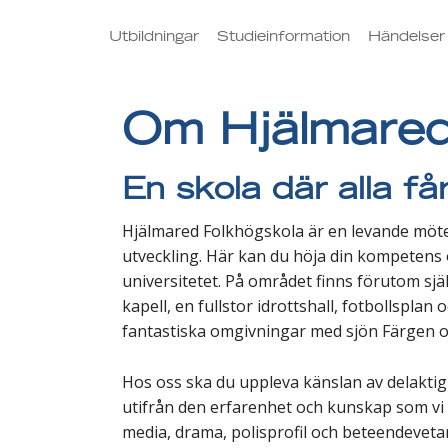
Utbildningar
Studieinformation
Händelser
Om Hjälmare
En skola där alla får
Hjälmared Folkhögskola är en levande mötes
utveckling. Här kan du höja din kompetens 
universitetet. På området finns förutom sjä
kapell, en fullstor idrottshall, fotbollspla
fantastiska omgivningar med sjön Färgen 
Hos oss ska du uppleva känslan av delakti
utifrån den erfarenhet och kunskap som vi 
media, drama, polisprofil och beteendevetar