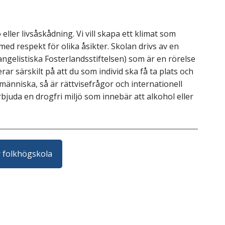
 eller livsåskådning. Vi vill skapa ett klimat som
d respekt för olika åsikter. Skolan drivs av en
ngelistiska Fosterlandsstiftelsen) som är en rörelse
r särskilt på att du som individ ska få ta plats och
människa, så är rättvisefrågor och internationell
 erbjuda en drogfri miljö som innebär att alkohol eller
r folkhögskola