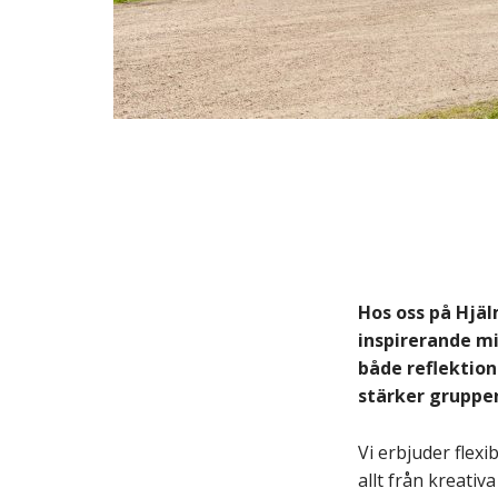
Hos oss på Hjä
inspirerande mi
både reflektio
stärker gruppen
Vi erbjuder flex
allt från kreativ