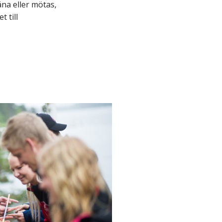
äna eller mötas,
t till