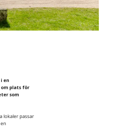
i en
 om plats för
eter som
a lokaler passar
 en