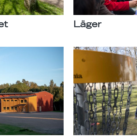
et
Läger