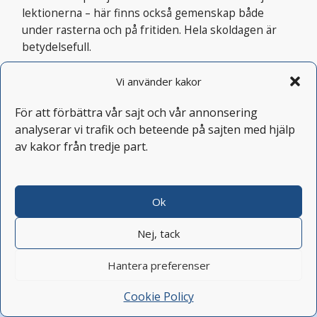
lektionerna – här finns också gemenskap både
under rasterna och på fritiden. Hela skoldagen är
betydelsefull.
Vi använder kakor
Läs mer om att pendla till skolan
För att förbättra vår sajt och vår annonsering
Gemensamma aktiviteter
analyserar vi trafik och beteende på sajten med hjälp
Vi har flera aktiviteter som är gemensamt för alla, så
av kakor från tredje part.
som temadagar och friluftsdagar. Det skapar
mötesplatser och stärker känslan av att hela skolan
är en stor gemenskap.
Ok
Läs mer om gemensamma aktiviteter
Nej, tack
Kostnader och Studiemedel
Hantera preferenser
All undervisning är kostnadsfri och du kan söka
Skicka ansökan
Cookie Policy
studiemedel från CSN. Du betalar en deltagaravgift
för material, viss utrustning, fika och festmiddagar.