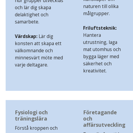
hur grupper utvecklas
naturen till olika
och lär dig skapa
målgrupper.
delaktighet och
samarbete.
Friluftsteknik:
Hantera
Värdskap:
Lär dig
utrustning, laga
konsten att skapa ett
mat utomhus och
välkomnande och
bygga läger med
minnesvärt möte med
säkerhet och
varje deltagare.
kreativitet.
Fysiologi och
Företagande
träningslära
och
affärsutveckling
Förstå kroppen och