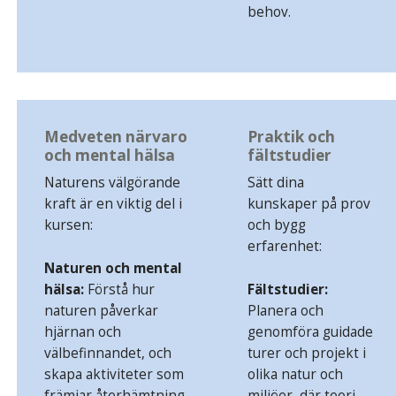
behov.
Medveten närvaro
Praktik och
och mental hälsa
fältstudier
Naturens välgörande
Sätt dina
kraft är en viktig del i
kunskaper på prov
kursen:
och bygg
erfarenhet:
Naturen och mental
hälsa:
Förstå hur
Fältstudier:
naturen påverkar
Planera och
hjärnan och
genomföra guidade
välbefinnandet, och
turer och projekt i
skapa aktiviteter som
olika natur och
främjar återhämtning
miljöer, där teori