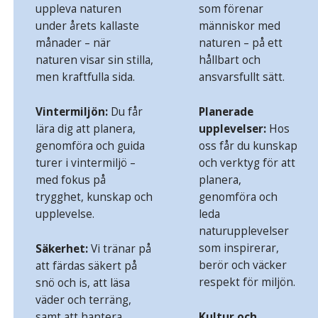
uppleva naturen
som förenar
under årets kallaste
människor med
månader – när
naturen – på ett
naturen visar sin stilla,
hållbart och
men kraftfulla sida.
ansvarsfullt sätt.
Vintermiljön:
Du får
Planerade
lära dig att planera,
upplevelser:
Hos
genomföra och guida
oss får du kunskap
turer i vintermiljö –
och verktyg för att
med fokus på
planera,
trygghet, kunskap och
genomföra och
upplevelse.
leda
naturupplevelser
som inspirerar,
Säkerhet:
Vi tränar på
berör och väcker
att färdas säkert på
respekt för miljön.
snö och is, att läsa
väder och terräng,
samt att hantera
Kultur och