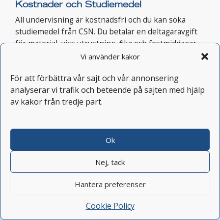
Kostnader och Studiemedel
All undervisning är kostnadsfri och du kan söka
studiemedel från CSN. Du betalar en deltagaravgift
för material, viss utrustning, fika och festmiddagar.
Du som bor på skolan betalar för ditt rum. Du
Vi använder kakor
betalar även för dina egna läroböcker.
För att förbättra vår sajt och vår annonsering
analyserar vi trafik och beteende på sajten med hjälp
Läs mer om Kostnader
av kakor från tredje part.
Styrdokument
Som skola har vi en rad olika policydokument som
Ok
leder vår verksamhet och är bra för dig som
studerar att känna till.
Nej, tack
Se våra styrdokument
Hantera preferenser
Skicka ansökan
Cookie Policy