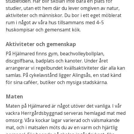
studietiden. Här blir skolan inte bara en plats för
studier, utan ett hem där du lever omgiven av natur,
aktiviteter och människor. Du bor i ett eget möblerat
rum i något av våra hus tillsammans med 4–5
huskompisar och gemensamt kök.
Aktiviteter och gemenskap
På Hjälmared finns gym, beachvolleybollplan,
discgolfbana, badplats och kanoter. Under året
arrangerar vi regelbundet kvällsaktiviteter där alla kan
samlas. På cykelavstånd ligger Alingsås, en stad känd
för sina caféer, butiker och mysiga stadskärna.
Maten
Maten på Hjälmared är något utöver det vanliga. I vår
vackra Herrgårdsbyggnad serveras hemlagad mat med
omsorg. Våra kockar lagar varierad och välsmakande
mat, och i matsalen möts du av en varm och hjärtlig