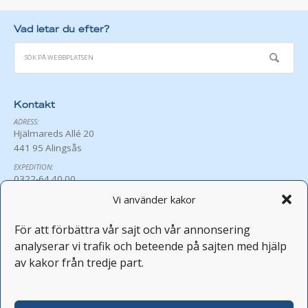
Vad letar du efter?
Kontakt
ADRESS:
Hjälmareds Allé 20
441 95 Alingsås
EXPEDITION:
0322-64 40 00
exp@hjalmared.se
Vi använder kakor
ÖPPETTIDER:
Må-Fr 8:30-16:00
För att förbättra vår sajt och vår annonsering
Avvikande öppettider
analyserar vi trafik och beteende på sajten med hjälp
PERSONAL:
av kakor från tredje part.
fornamn.efternamn@hjalmared.se
FEST OCH KONFERENS:
0322-64 40 05