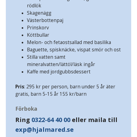
rödlök
Skagenägg
Västerbottenpaj
Prinskorv
Köttbullar
Melon- och fetaostsallad med basilika
Baguette, spisknäcke, vispat smör och ost
Stilla vatten samt
mineralvatten/lättöl/läsk ingår
Kaffe med jordgubbsdessert
Pris
: 295 kr per person, barn under 5 år äter
gratis, barn 5-15 år 155 kr/barn
Förboka
Ring
0322-64 40 00
eller maila till
exp@hjalmared.se