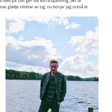
a med på. Det ger lite extra spänning, det är
s glädje smittar av sig, nu börjar jag också le.