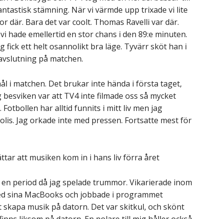
fantastisk stämning. När vi värmde upp trixade vi lite
r där. Bara det var coolt. Thomas Ravelli var där.
st vi hade emellertid en stor chans i den 89:e minuten.
 fick ett helt osannolikt bra läge. Tyvärr sköt han i
 avslutning på matchen.
mål i matchen. Det brukar inte hända i första taget,
g besviken var att TV4 inte filmade oss så mycket
 Fotbollen har alltid funnits i mitt liv men jag
olis. Jag orkade inte med pressen. Fortsatte mest för
ttar att musiken kom in i hans liv förra året
de en period då jag spelade trummor. Vikarierade inom
med sina MacBooks och jobbade i programmet
t skapa musik på datorn. Det var skitkul, och skönt