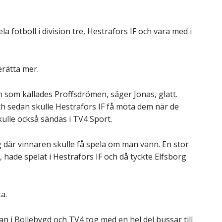
ela fotboll i division tre, Hestrafors IF och vara med i
rätta mer.
m som kallades Proffsdrömen, säger Jonas, glatt.
ch sedan skulle Hestrafors IF få möta dem när de
kulle också sändas i TV4 Sport.
 där vinnaren skulle få spela om man vann. En stor
, hade spelat i Hestrafors IF och då tyckte Elfsborg
a.
an i Bollebygd och TV4 tog med en hel del bussar till