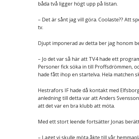
båda två ligger högt upp på listan.
– Det är sånt jag vill göra. Coolaste?? Att sp
tv.
Djupt imponerad av detta ber jag honom be
– Jo det var så här att TV4 hade ett progra
Personer fick söka in till Proffsdrömmen, o
hade fått ihop en startelva. Hela matchen s
Hestrafors IF hade då kontakt med Elfsborg
anledning till detta var att Anders Svensson
att det var en bra klubb att möta.
Med ett stort leende fortsätter Jonas berätt
– Laget vi skulle möta åkte till vår hemmapl