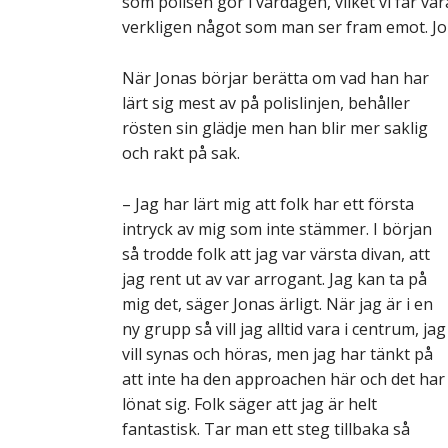
som polisen gör i vardagen, vilket vi får var
verkligen något som man ser fram emot. Jona
När Jonas börjar berätta om vad han har
lärt sig mest av på polislinjen, behåller
rösten sin glädje men han blir mer saklig
och rakt på sak.
– Jag har lärt mig att folk har ett första
intryck av mig som inte stämmer. I början
så trodde folk att jag var värsta divan, att
jag rent ut av var arrogant. Jag kan ta på
mig det, säger Jonas ärligt. När jag är i en
ny grupp så vill jag alltid vara i centrum, jag
vill synas och höras, men jag har tänkt på
att inte ha den approachen här och det har
lönat sig. Folk säger att jag är helt
fantastisk. Tar man ett steg tillbaka så