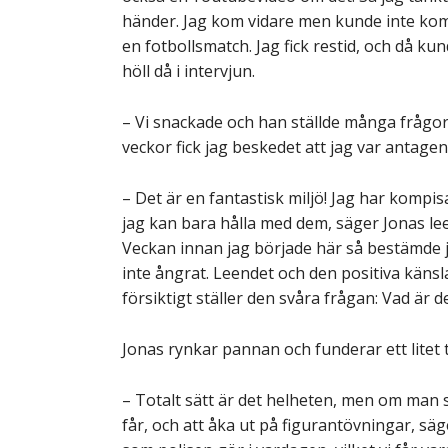
händer. Jag kom vidare men kunde inte komma
en fotbollsmatch. Jag fick restid, och då ku
höll då i intervjun.
– Vi snackade och han ställde många frågor.
veckor fick jag beskedet att jag var antagen
– Det är en fantastisk miljö! Jag har kompisa
jag kan bara hålla med dem, säger Jonas le
Veckan innan jag började här så bestämde ja
inte ångrat. Leendet och den positiva känsl
försiktigt ställer den svåra frågan: Vad är d
Jonas rynkar pannan och funderar ett litet 
– Totalt sätt är det helheten, men om man s
får, och att åka ut på figurantövningar, säg