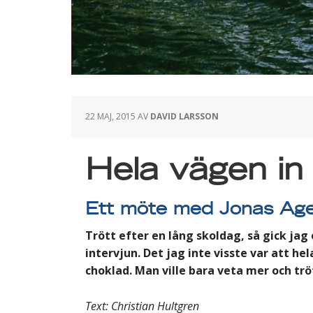
22 MAJ, 2015
AV
DAVID LARSSON
Hela vägen in 
Ett möte med Jonas Ag
Trött efter en lång skoldag, så gick jag 
intervjun. Det jag inte visste var att he
choklad. Man ville bara veta mer och tr
Text: Christian Hultgren