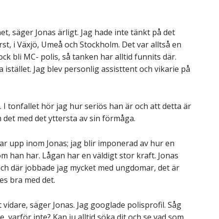
et, säger Jonas ärligt. Jag hade inte tänkt på det
t, i Växjö, Umeå och Stockholm. Det var alltså en
dock bli MC- polis, så tanken har alltid funnits där.
istället. Jag blev personlig assisttent och vikarie på
I tonfallet hör jag hur seriös han är och att detta är
h det med det yttersta av sin förmåga.
r upp inom Jonas; jag blir imponerad av hur en
 han har. Lågan har en väldigt stor kraft. Jonas
r, och där jobbade jag mycket med ungdomar, det är
des bra med det.
t vidare, säger Jonas. Jag googlade polisprofil. Såg
 varför inte? Kan ju alltid söka dit och se vad som