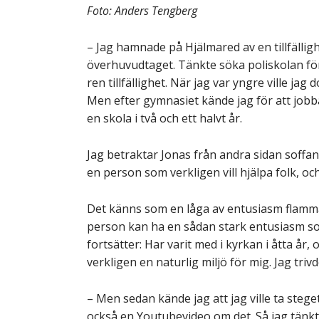
Foto: Anders Tengberg
– Jag hamnade på Hjälmared av en tillfälligh
överhuvudtaget. Tänkte söka poliskolan förs
ren tillfällighet. När jag var yngre ville jag 
Men efter gymnasiet kände jag för att jobba 
en skola i två och ett halvt år.
Jag betraktar Jonas från andra sidan soffan. 
en person som verkligen vill hjälpa folk, oc
Det känns som en låga av entusiasm flamma
person kan ha en sådan stark entusiasm som
fortsätter: Har varit med i kyrkan i åtta å
verkligen en naturlig miljö för mig. Jag triv
– Men sedan kände jag att jag ville ta stege
också en Youtubevideo om det. Så jag tänkte,