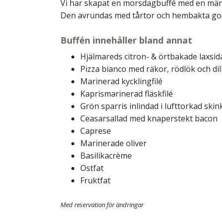
Vi har skapat en morsdagbuffé med en mäng
Den avrundas med tårtor och hembakta go
Buffén innehåller bland annat
Hjälmareds citron- & örtbakade laxsid
Pizza bianco med räkor, rödlök och dil
Marinerad kycklingfilé
Kaprismarinerad fläskfilé
Grön sparris inlindad i lufttorkad skin
Ceasarsallad med knaperstekt bacon
Caprese
Marinerade oliver
Basilikacrème
Ostfat
Fruktfat
Med reservation för ändringar