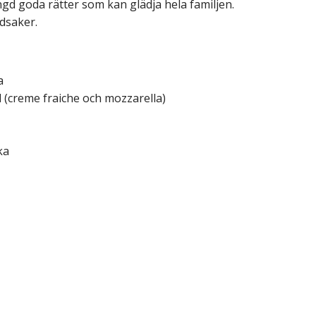
d goda rätter som kan glädja hela familjen.
dsaker.
a
l (creme fraiche och mozzarella)
ka