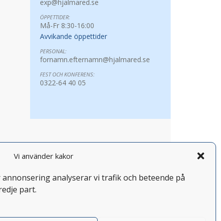
exp@hjalmared.se
ÖPPETTIDER:
Må-Fr 8:30-16:00
Avvikande öppettider
PERSONAL:
fornamn.efternamn@hjalmared.se
FEST OCH KONFERENS:
0322-64 40 05
Vi använder kakor
år annonsering analyserar vi trafik och beteende på
redje part.