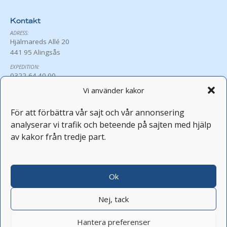
Kontakt
ADRESS:
Hjälmareds Allé 20
441 95 Alingsås
EXPEDITION:
0322-64 40 00
exp@hjalmared.se
Vi använder kakor
ÖPPETTIDER:
Må-Fr 8:30-16:00
För att förbättra vår sajt och vår annonsering
Avvikande öppettider
analyserar vi trafik och beteende på sajten med hjälp
PERSONAL:
av kakor från tredje part.
fornamn.efternamn@hjalmared.se
FEST OCH KONFERENS:
0322-64 40 05
Ok
Nej, tack
Hantera preferenser
COPYRIGHT © 2026 HJÄLMARED FOLKHÖGSKOLA