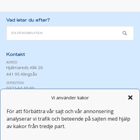
Vad letar du efter?
Kontakt
ADRESS:
Hjälmareds Allé 20
441 95 Alingsås
EXPEDITION:
0322-64 40 00
exp@hjalmared.se
Vi använder kakor
ÖPPETTIDER:
Må-Fr 8:30-16:00
För att förbättra vår sajt och vår annonsering
Avvikande öppettider
analyserar vi trafik och beteende på sajten med hjälp
PERSONAL:
av kakor från tredje part.
fornamn.efternamn@hjalmared.se
FEST OCH KONFERENS: