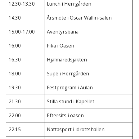
12.30-13.30
Lunch i Herrgården
14.30
Årsmöte i Oscar Wallin-salen
15.00-17.00
Äventyrsbana
16.00
Fika i Oasen
16.30
Hjälmaredsjakten
18.00
Supé i Herrgården
19.30
Festprogram i Aulan
21.30
Stilla stund i Kapellet
22.00
Eftersits i oasen
22.15
Nattasport i idrottshallen