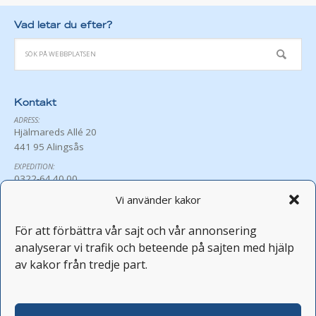
Vad letar du efter?
Kontakt
ADRESS:
Hjälmareds Allé 20
441 95 Alingsås
EXPEDITION:
0322-64 40 00
exp@hjalmared.se
Vi använder kakor
ÖPPETTIDER:
Må-Fr 8:30-16:00
För att förbättra vår sajt och vår annonsering
Avvikande öppettider
analyserar vi trafik och beteende på sajten med hjälp
PERSONAL:
av kakor från tredje part.
fornamn.efternamn@hjalmared.se
FEST OCH KONFERENS:
0322-64 40 05