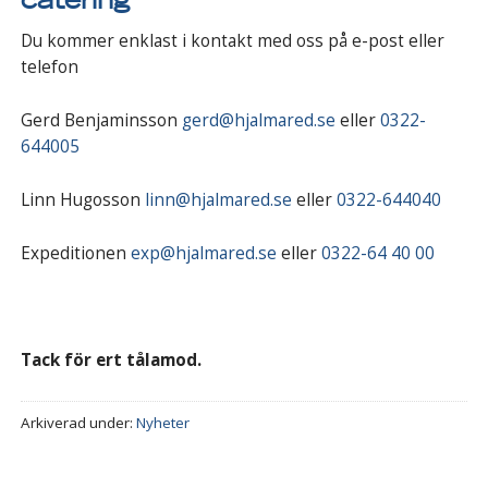
catering
Du kommer enklast i kontakt med oss på e-post eller
telefon
Gerd Benjaminsson
gerd@hjalmared.se
eller
0322-
644005
Linn Hugosson
linn@hjalmared.se
eller
0322-644040
Expeditionen
exp@hjalmared.se
eller
0322-64 40 00
Tack för ert tålamod.
Arkiverad under:
Nyheter