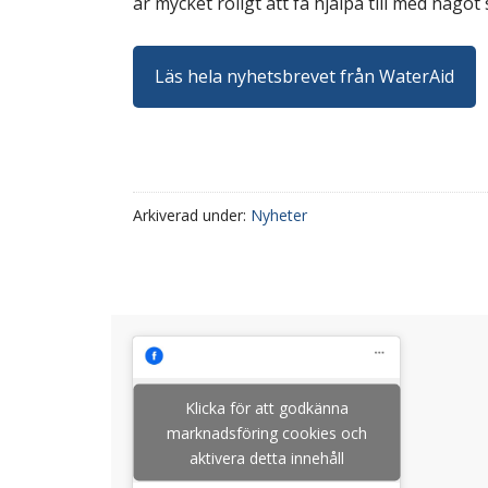
är mycket roligt att få hjälpa till med något
Läs hela nyhetsbrevet från WaterAid
Arkiverad under:
Nyheter
Klicka för att godkänna
marknadsföring cookies och
aktivera detta innehåll