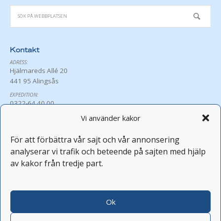
Kontakt
ADRESS:
Hjälmareds Allé 20
441 95 Alingsås
EXPEDITION:
0322-64 40 00
exp@hjalmared.se
Vi använder kakor
ÖPPETTIDER:
Må-Fr 8:30-16:00
För att förbättra vår sajt och vår annonsering
Avvikande öppettider
analyserar vi trafik och beteende på sajten med hjälp
PERSONAL:
av kakor från tredje part.
fornamn.efternamn@hjalmared.se
FEST OCH KONFERENS:
0322-64 40 05
Ok