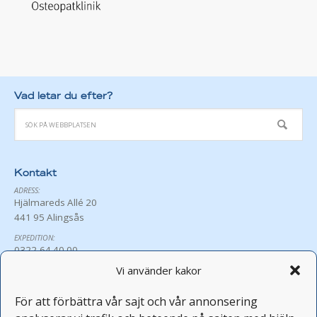
Vad letar du efter?
Kontakt
ADRESS:
Hjälmareds Allé 20
441 95 Alingsås
EXPEDITION:
0322-64 40 00
exp@hjalmared.se
Vi använder kakor
ÖPPETTIDER:
Må-Fr 8:30-16:00
För att förbättra vår sajt och vår annonsering
Avvikande öppettider