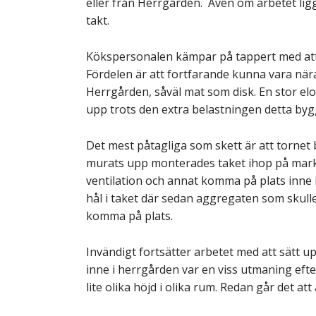
eller från Herrgården. Även om arbetet ligg
takt.
Kökspersonalen kämpar på tappert med att lag
Fördelen är att fortfarande kunna vara nära.
Herrgården, såväl mat som disk. En stor el
upp trots den extra belastningen detta byg
Det mest påtagliga som skett är att tornet b
murats upp monterades taket ihop på marke
ventilation och annat komma på plats inne
hål i taket där sedan aggregaten som skulle
komma på plats.
Invändigt fortsätter arbetet med att sätt up
inne i herrgården var en viss utmaning ef
lite olika höjd i olika rum. Redan går det a