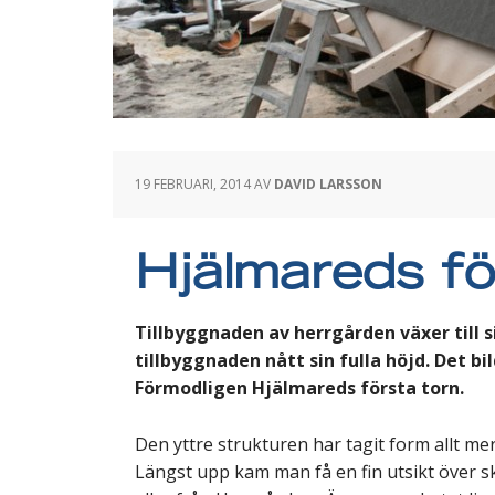
19 FEBRUARI, 2014
AV
DAVID LARSSON
Hjälmareds fö
Tillbyggnaden av herrgården växer till s
tillbyggnaden nått sin fulla höjd. Det bi
Förmodligen Hjälmareds första torn.
Den yttre strukturen har tagit form allt me
Längst upp kam man få en fin utsikt över sko