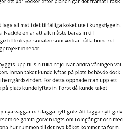
er ett par veckor efter planen går det framåt i rask
a all mat i det tillfälliga köket ute i kungsflygeln.
 Nackdelen är att allt måste bäras in till
oge till kökspersonalen som verkar hålla humöret
gprojekt innebär.
yggts upp till sin fulla höjd. När andra våningen väl
n. Innan taket kunde lyftas på plats behövde dock
 i herrgårdsvinden. För detta öppnade man upp ett
 på plats kunde lyftas in. Först då kunde taket
p nya väggar och lägga nytt golv. Att lägga nytt golv
tersom de gamla golven lagts om i omgångar och med
tt ana hur rummen till det nya köket kommer ta form.