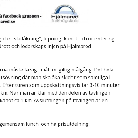
där ”Skidåkning”, löpning, kanot och orientering
drott och ledarskapslinjen på Hjälmared
rna måste ta sig i mål för giltig målgång. Det hela
etsövning där man ska åka skidor som samtliga i
gt. Efter turen som uppskattningsvis tar 3-10 minuter
3 km. När man är klar med den delen av tävlingen
anot ca 1 km. Avslutningen på tävlingen är en
a gemensam lunch och ha prisutdelning.