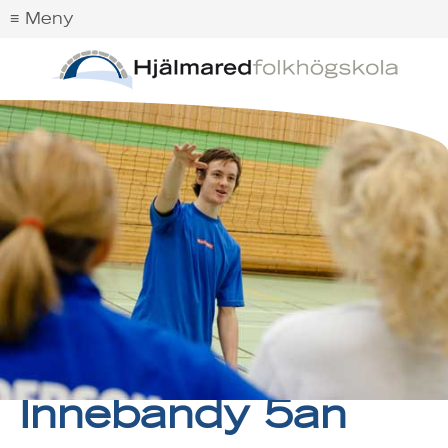
22 JANUARI, 2013
AV
DAVID LARSSON
Innebandy 5an