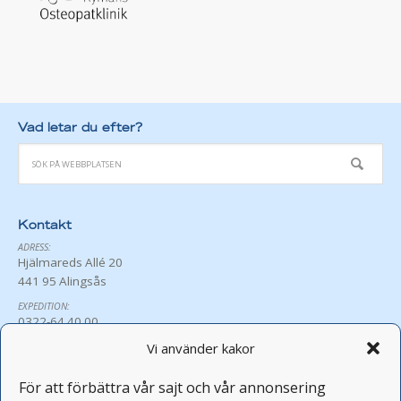
Vad letar du efter?
Kontakt
ADRESS:
Hjälmareds Allé 20
441 95 Alingsås
EXPEDITION:
0322-64 40 00
exp@hjalmared.se
Vi använder kakor
ÖPPETTIDER:
Må-Fr 8:30-16:00
För att förbättra vår sajt och vår annonsering
Avvikande öppettider